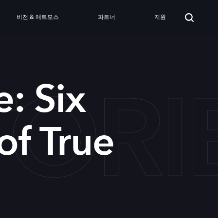
비전 & 애트모스
파트너
지원
TOR
: Six
of True