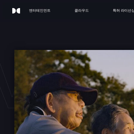
엔터테인먼트
클라우드
특허 라이선
E: S