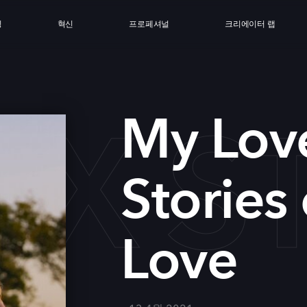
싱
혁신
프로페셔널
크리에이터 랩
IX S
My Love
Stories 
Love