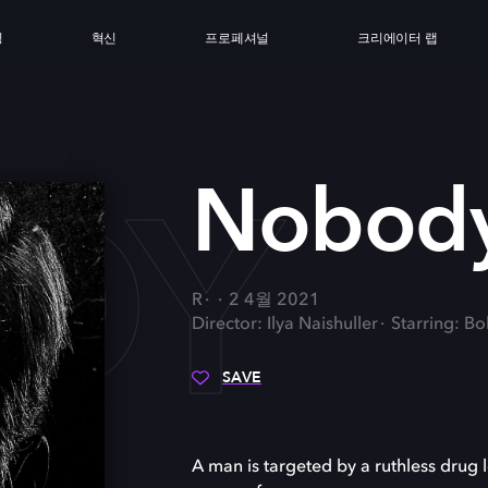
싱
혁신
프로페셔널
크리에이터 랩
DY
Nobod
R
2 4월 2021
Director: Ilya Naishuller
Starring: B
SAVE
A man is targeted by a ruthless drug