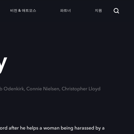
비전 & 애트모스
파트너
지원
y
ob Odenkirk, Connie Nielsen, Christopher Lloyd
 lord after he helps a woman being harassed by a