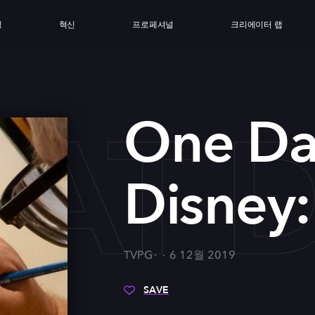
싱
혁신
프로페셔널
크리에이터 랩
AT 
One Da
Disney:
TVPG
6 12월 2019
SAVE