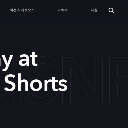
비전 & 애트모스
파트너
지원
DISN
y at
 Shorts