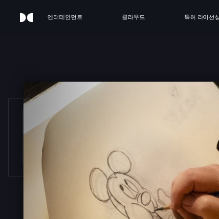
엔터테인먼트
클라우드
특허 라이선
DAY 