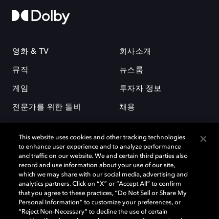
영화 & TV
회사소개
뮤직
뉴스룸
게임
투자자 정보
전문가를 위한 돌비
채용
This website uses cookies and other tracking technologies
to enhance user experience and to analyze performance
and traffic on our website. We and certain third parties also
record and use information about your use of our site,
which we may share with our social media, advertising and
돌비(Dolby)와 double-D 심볼은 미국 및 기타 국가 돌비래버러토리스
analytics partners. Click on “X” or “Accept All” to confirm
(Dolby Laboratories, Inc.)의 등록 및 미등록 상표이다. 그 밖에 다른 자료에
that you agree to these practices, “Do Not Sell or Share My
기재된 상표는 해당 상표 소유권자의 등록상표로 유지된다. © 2025 Dolby
Personal Information” to customize your preferences, or
Laboratories, Inc. All rights reserved.
“Reject Non-Necessary” to decline the use of certain