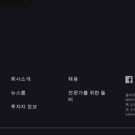
회사소개
채용
뉴스룸
전문가를 위한 돌
돌비(D
비
래버러토
록 상
투자자 정보
표 소
Labora