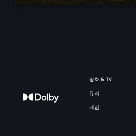
영화 & TV
뮤직
게임