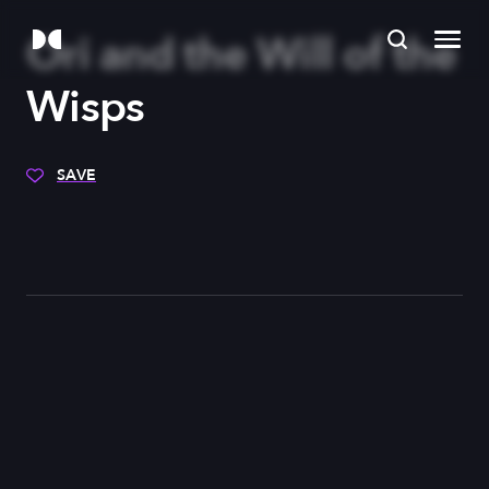
Ori and the Will of the
Wisps
SAVE