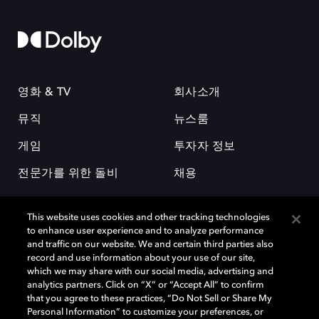
영화 & TV
회사소개
뮤직
뉴스룸
게임
투자자 정보
전문가를 위한 돌비
채용
This website uses cookies and other tracking technologies
to enhance user experience and to analyze performance
and traffic on our website. We and certain third parties also
record and use information about your use of our site,
which we may share with our social media, advertising and
돌비(Dolby)와 double-D 심볼은 미국 및 기타 국가 돌비래버러토리스
analytics partners. Click on “X” or “Accept All” to confirm
(Dolby Laboratories, Inc.)의 등록 및 미등록 상표이다. 그 밖에 다른 자료에
that you agree to these practices, “Do Not Sell or Share My
기재된 상표는 해당 상표 소유권자의 등록상표로 유지된다. © 2025 Dolby
Personal Information” to customize your preferences, or
Laboratories, Inc. All rights reserved.