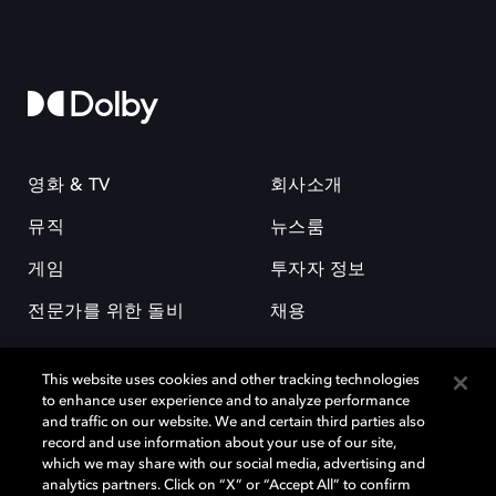
영화 & TV
회사소개
뮤직
뉴스룸
게임
투자자 정보
전문가를 위한 돌비
채용
This website uses cookies and other tracking technologies
to enhance user experience and to analyze performance
and traffic on our website. We and certain third parties also
record and use information about your use of our site,
which we may share with our social media, advertising and
돌비(Dolby)와 double-D 심볼은 미국 및 기타 국가 돌비래버러토리스
analytics partners. Click on “X” or “Accept All” to confirm
(Dolby Laboratories, Inc.)의 등록 및 미등록 상표이다. 그 밖에 다른 자료에