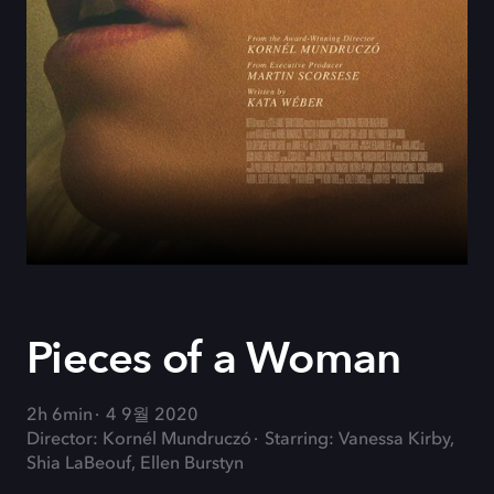
Pieces of a Woman
2h 6min
4 9월 2020
Director: Kornél Mundruczó
Starring: Vanessa Kirby,
Shia LaBeouf, Ellen Burstyn