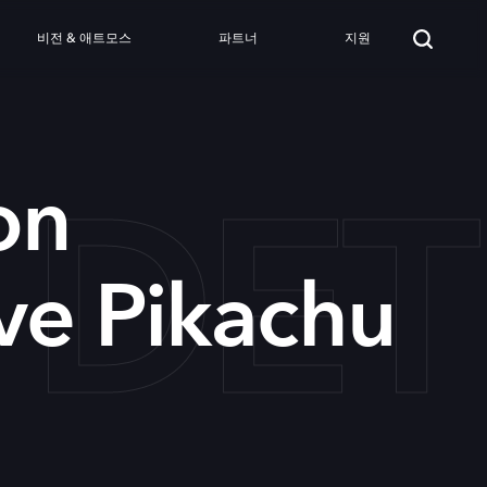
비전 & 애트모스
파트너
지원
DETE
on
ve Pikachu