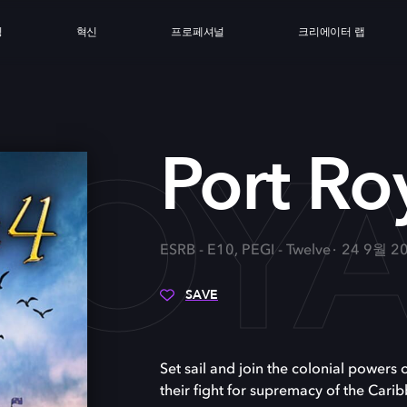
싱
혁신
프로페셔널
크리에이터 랩
ROYA
Port Ro
ESRB - E10, PEGI - Twelve
24 9월 2
SAVE
Set sail and join the colonial powers
their fight for supremacy of the Carib