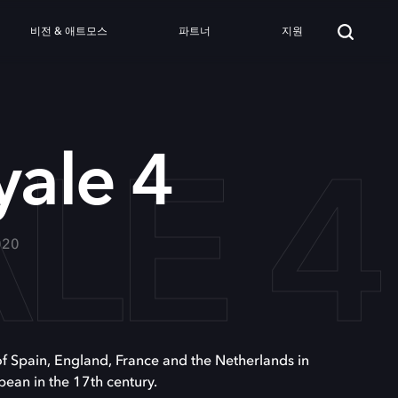
비전 & 애트모스
파트너
지원
LE 4
yale 4
020
 of Spain, England, France and the Netherlands in
bean in the 17th century.