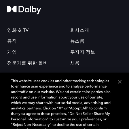
영화 & TV
회사소개
뮤직
뉴스룸
게임
투자자 정보
전문가를 위한 돌비
채용
This website uses cookies and other tracking technologies
to enhance user experience and to analyze performance
and traffic on our website. We and certain third parties also
record and use information about your use of our site,
which we may share with our social media, advertising and
돌비(Dolby)와 double-D 심볼은 미국 및 기타 국가 돌비래버러토리스
analytics partners. Click on “X” or “Accept All” to confirm
(Dolby Laboratories, Inc.)의 등록 및 미등록 상표이다. 그 밖에 다른 자료에
that you agree to these practices, “Do Not Sell or Share My
기재된 상표는 해당 상표 소유권자의 등록상표로 유지된다. © 2025 Dolby
Personal Information” to customize your preferences, or
Laboratories, Inc. All rights reserved.
“Reject Non-Necessary” to decline the use of certain