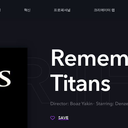
싱
혁신
프로페셔널
크리에이터 랩
R TH
Rememb
Titans
Director: Boaz Yakin
Starring: Denz
SAVE