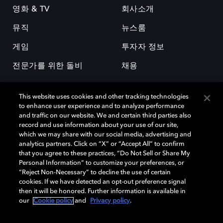
영화 & TV
회사소개
뮤직
뉴스룸
게임
투자자 정보
전문가를 위한 돌비
채용
This website uses cookies and other tracking technologies
to enhance user experience and to analyze performance
and traffic on our website. We and certain third parties also
record and use information about your use of our site,
which we may share with our social media, advertising and
돌비(Dolby)와 double-D 심볼은 미국 및 기타 국가 돌비래버러토리스
analytics partners. Click on “X” or “Accept All” to confirm
(Dolby Laboratories, Inc.)의 등록 및 미등록 상표이다. 그 밖에 다른 자료에
that you agree to these practices, “Do Not Sell or Share My
기재된 상표는 해당 상표 소유권자의 등록상표로 유지된다. © 2025 Dolby
Personal Information” to customize your preferences, or
Laboratories, Inc. All rights reserved.
“Reject Non-Necessary” to decline the use of certain
cookies. If we have detected an opt-out preference signal
then it will be honored. Further information is available in
our
Cookie policy
and
Privacy policy
.
Cookie Manager
개인정보 정책
책임 공시 정책
쿠키 정책
EU 자금
이용약관