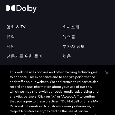
영화 & TV
회사소개
뮤직
뉴스룸
게임
투자자 정보
전문가를 위한 돌비
채용
This website uses cookies and other tracking technologies
to enhance user experience and to analyze performance
and traffic on our website. We and certain third parties also
record and use information about your use of our site,
which we may share with our social media, advertising and
돌비(Dolby)와 double-D 심볼은 미국 및 기타 국가 돌비래버러토리스
analytics partners. Click on “X” or “Accept All” to confirm
(Dolby Laboratories, Inc.)의 등록 및 미등록 상표이다. 그 밖에 다른 자료에
that you agree to these practices, “Do Not Sell or Share My
기재된 상표는 해당 상표 소유권자의 등록상표로 유지된다. © 2025 Dolby
Personal Information” to customize your preferences, or
Laboratories, Inc. All rights reserved.
“Reject Non-Necessary” to decline the use of certain