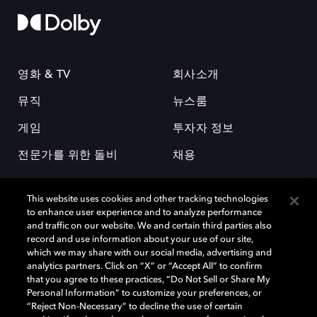
영화 & TV
회사소개
뮤직
뉴스룸
게임
투자자 정보
전문가를 위한 돌비
채용
This website uses cookies and other tracking technologies
to enhance user experience and to analyze performance
and traffic on our website. We and certain third parties also
record and use information about your use of our site,
which we may share with our social media, advertising and
돌비(Dolby)와 double-D 심볼은 미국 및 기타 국가 돌비래버러토리스
analytics partners. Click on “X” or “Accept All” to confirm
(Dolby Laboratories, Inc.)의 등록 및 미등록 상표이다. 그 밖에 다른 자료에
that you agree to these practices, “Do Not Sell or Share My
기재된 상표는 해당 상표 소유권자의 등록상표로 유지된다. © 2025 Dolby
Personal Information” to customize your preferences, or
Laboratories, Inc. All rights reserved.
“Reject Non-Necessary” to decline the use of certain