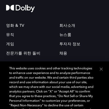
영화 & TV
회사소개
뮤직
뉴스룸
게임
투자자 정보
전문가를 위한 돌비
채용
This website uses cookies and other tracking technologies
to enhance user experience and to analyze performance
and traffic on our website. We and certain third parties also
record and use information about your use of our site,
which we may share with our social media, advertising and
돌비(Dolby)와 double-D 심볼은 미국 및 기타 국가 돌비래버러토리스
analytics partners. Click on “X” or “Accept All” to confirm
(Dolby Laboratories, Inc.)의 등록 및 미등록 상표이다. 그 밖에 다른 자료에
that you agree to these practices, “Do Not Sell or Share My
기재된 상표는 해당 상표 소유권자의 등록상표로 유지된다. © 2025 Dolby
Personal Information” to customize your preferences, or
Laboratories, Inc. All rights reserved.
“Reject Non-Necessary” to decline the use of certain