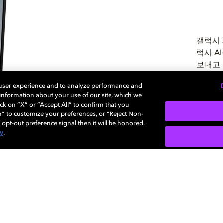
갤럭시 
럭시 A
보내고 
또한 서
 user experience and to analyze performance and
미를 치
e information about your use of our site, which we
자연스
ck on “X” or “Accept All” to confirm that you
n” to customize your preferences, or “Reject Non-
 opt-out preference signal then it will be honored.
cy
.
더 