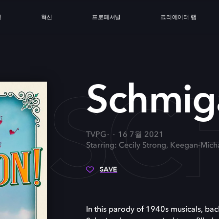
싱
혁신
프로페셔널
크리에이터 랩
SC
Schmig
TVPG
16 7월 2021
Starring: Cecily Strong, Keegan-Mich
SAVE
In this parody of 1940s musicals, ba