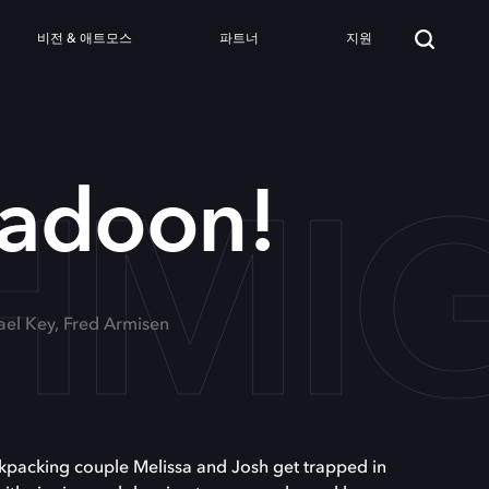
비전 & 애트모스
파트너
지원
HMI
adoon!
ael Key, Fred Armisen
ckpacking couple Melissa and Josh get trapped in