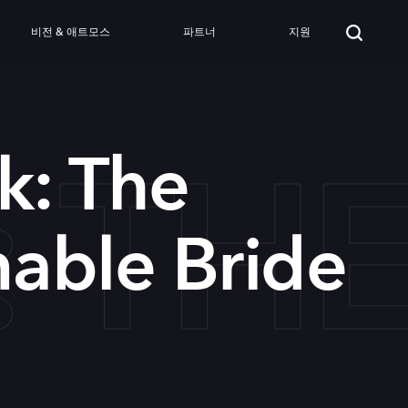
비전 & 애트모스
파트너
지원
 TH
k: The
able Bride