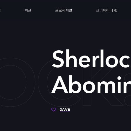
싱
혁신
프로페셔널
크리에이터 랩
OCK:
Sherloc
Abomin
SAVE