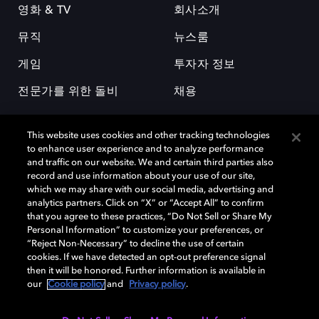
영화 & TV
회사소개
뮤직
뉴스룸
게임
투자자 정보
전문가를 위한 돌비
채용
This website uses cookies and other tracking technologies
to enhance user experience and to analyze performance
and traffic on our website. We and certain third parties also
record and use information about your use of our site,
which we may share with our social media, advertising and
돌비(Dolby)와 double-D 심볼은 미국 및 기타 국가 돌비래버러토리스
analytics partners. Click on “X” or “Accept All” to confirm
(Dolby Laboratories, Inc.)의 등록 및 미등록 상표이다. 그 밖에 다른 자료에
that you agree to these practices, “Do Not Sell or Share My
기재된 상표는 해당 상표 소유권자의 등록상표로 유지된다. © 2025 Dolby
Personal Information” to customize your preferences, or
Laboratories, Inc. All rights reserved.
“Reject Non-Necessary” to decline the use of certain
cookies. If we have detected an opt-out preference signal
then it will be honored. Further information is available in
our
Cookie policy
and
Privacy policy
.
Cookie Manager
개인정보 정책
책임 공시 정책
쿠키 정책
EU 자금
이용약관