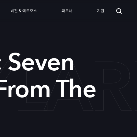
비전 & 애트모스
파트너
지원
YLAR
: Seven
From The