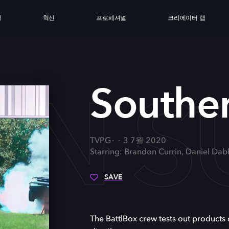
싱
혁신
프로페셔널
크리에이터 랩
N S
Souther
TVPG
3 7월 2020
Starring: Brandon Currin, Daniel Da
SAVE
The BattlBox crew tests out products