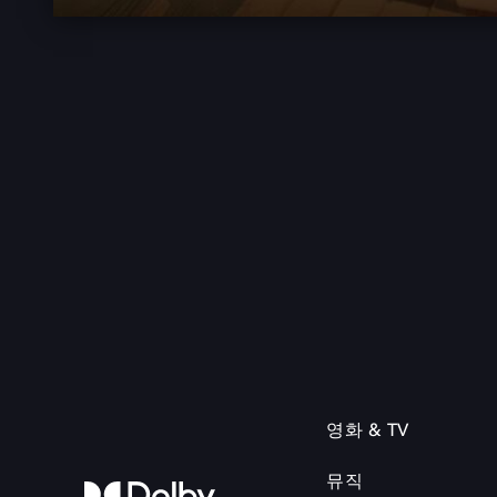
영화 & TV
뮤직