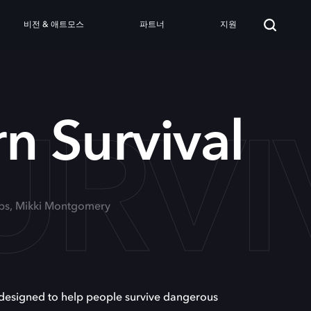
비전 & 애트모스
파트너
지원
URVI
n Survival
bbs, Mikki Montgomery
 designed to help people survive dangerous