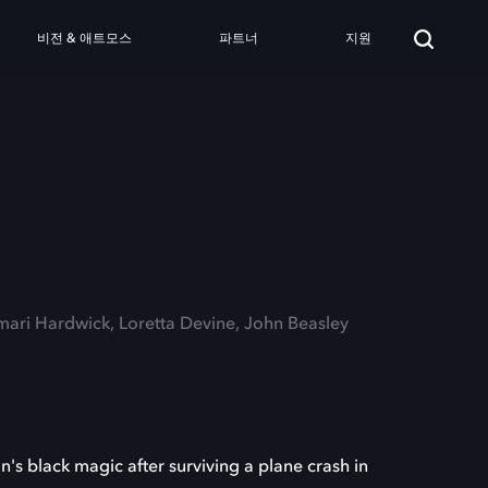
비전 & 애트모스
파트너
지원
mari Hardwick, Loretta Devine, John Beasley
n's black magic after surviving a plane crash in