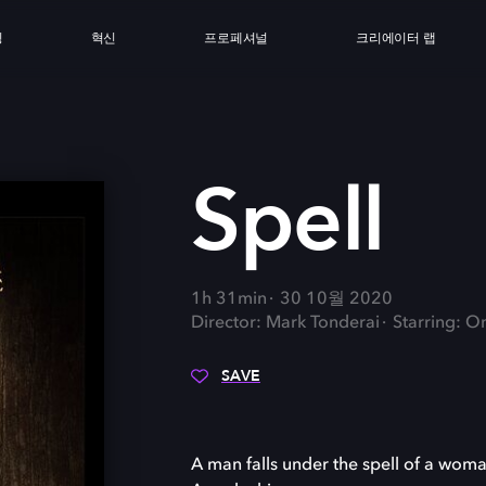
싱
혁신
프로페셔널
크리에이터 랩
Spell
1h 31min
30 10월 2020
Director: Mark Tonderai
Starring: O
SAVE
A man falls under the spell of a woma