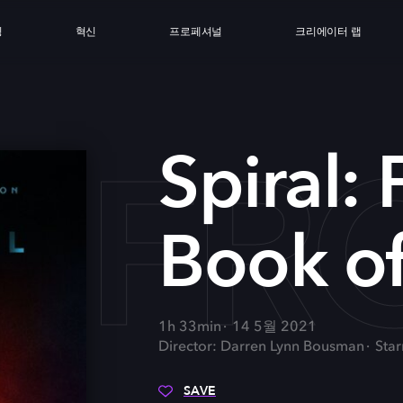
싱
혁신
프로페셔널
크리에이터 랩
L: F
Spiral:
Book o
1h 33min
14 5월 2021
Director: Darren Lynn Bousman
Star
SAVE