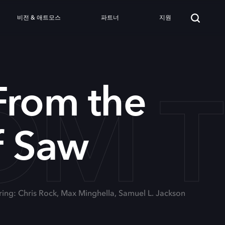
비전 & 애트모스
파트너
지원
ROM
 From the
f Saw
ring: Chris Rock, Max Minghella, Samuel L. Jackson