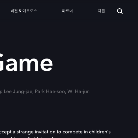
비전 & 애트모스
파트너
지원
Game
g: Lee Jung-jae, Park Hae-soo, Wi Ha-jun
ept a strange invitation to compete in children's