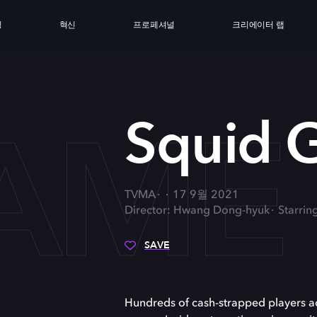
싱
혁신
프로페셔널
크리에이터 랩
GAME
Squid 
TVMA
17 9월 2021
Director: Hwang Dong-hyuk
Starrin
SAVE
Hundreds of cash-strapped players acc