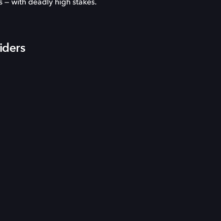
s — with deadly high stakes.
iders