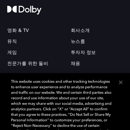
영화 & TV
회사소개
뮤직
뉴스룸
게임
투자자 정보
전문가를 위한 돌비
채용
This website uses cookies and other tracking technologies
to enhance user experience and to analyze performance
and traffic on our website. We and certain third parties also
record and use information about your use of our site,
which we may share with our social media, advertising and
돌비(Dolby)와 double-D 심볼은 미국 및 기타 국가 돌비래버러토리스
analytics partners. Click on “X” or “Accept All” to confirm
(Dolby Laboratories, Inc.)의 등록 및 미등록 상표이다. 그 밖에 다른 자료에
that you agree to these practices, “Do Not Sell or Share My
기재된 상표는 해당 상표 소유권자의 등록상표로 유지된다. © 2025 Dolby
Personal Information” to customize your preferences, or
Laboratories, Inc. All rights reserved.
“Reject Non-Necessary” to decline the use of certain