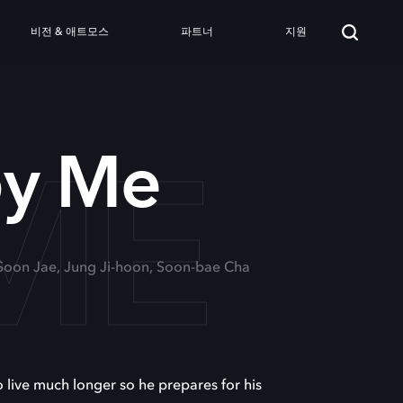
비전 & 애트모스
파트너
지원
ME
by Me
 Soon Jae, Jung Ji-hoon, Soon-bae Cha
o live much longer so he prepares for his