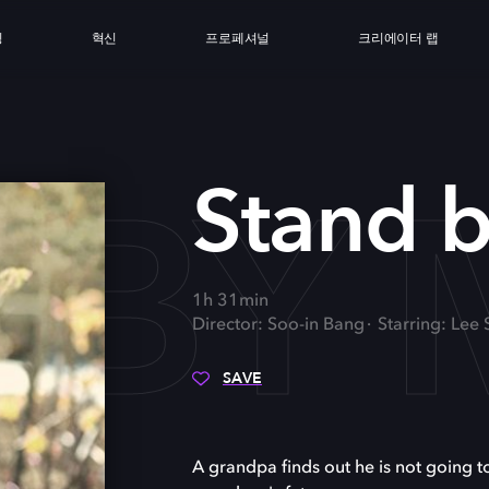
싱
혁신
프로페셔널
크리에이터 랩
 BY 
Stand 
1h 31min
Director: Soo-in Bang
Starring: Lee
SAVE
A grandpa finds out he is not going t