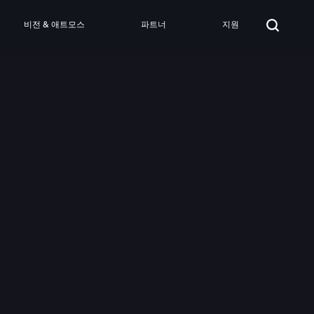
비전 & 애트모스
파트너
지원