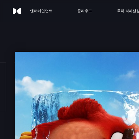
엔터테인먼트
클라우드
특허 라이선
E A