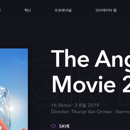
싱
혁신
프로페셔널
크리에이터 랩
NGRY
The Ang
Movie 
1h 36min
2 8월 2019
Director: Thurop Van Orman
Starrin
SAVE