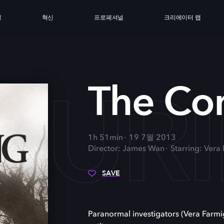
싱
혁신
프로페셔널
크리에이터 랩
JUR
The Con
1h 51min
19 7월 2013
Director: James Wan
Starring: Vera 
SAVE
Paranormal investigators (Vera Farmi