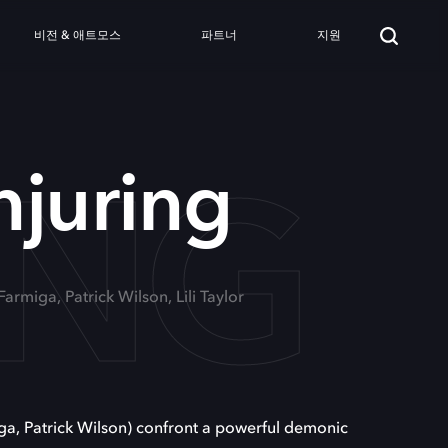
비전 & 애트모스
파트너
지원
ING
juring
Farmiga, Patrick Wilson, Lili Taylor
ga, Patrick Wilson) confront a powerful demonic