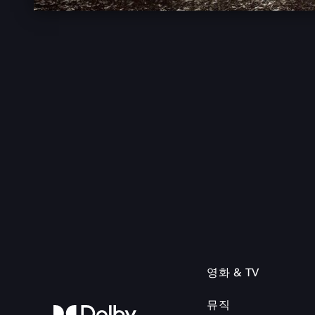
영화 & TV
뮤직