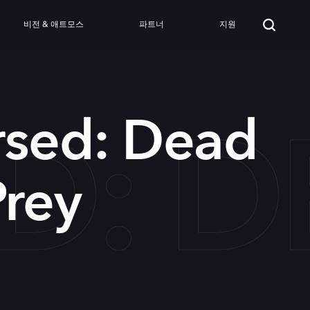
비전 & 애트모스
파트너
지원
D: D
rsed: Dead
Prey