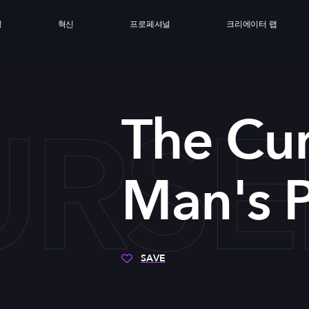
싱
혁신
프로페셔널
크리에이터 랩
URSE
The Cu
Man's 
SAVE