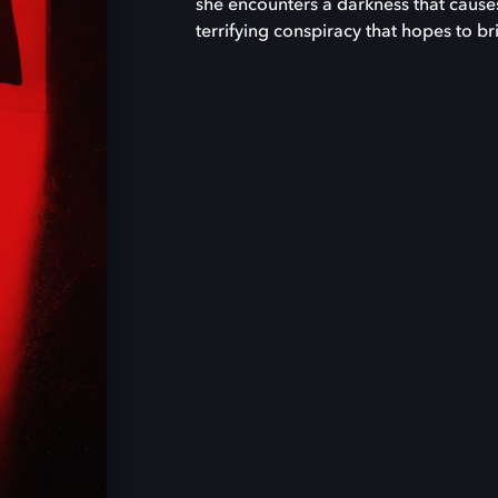
she encounters a darkness that cause
terrifying conspiracy that hopes to bri