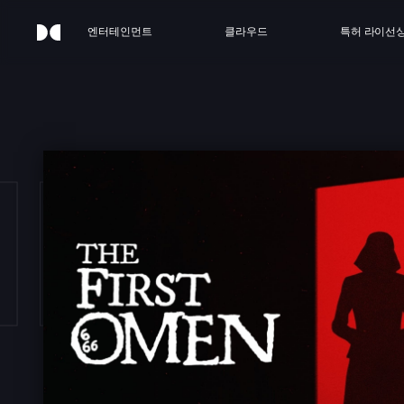
엔터테인먼트
클라우드
특허 라이선
E F