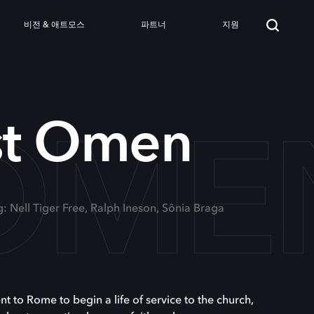
비전 & 애트모스
파트너
지원
 OME
rst Omen
g: Nell Tiger Free, Ralph Ineson, Sônia Braga
to Rome to begin a life of service to the church,