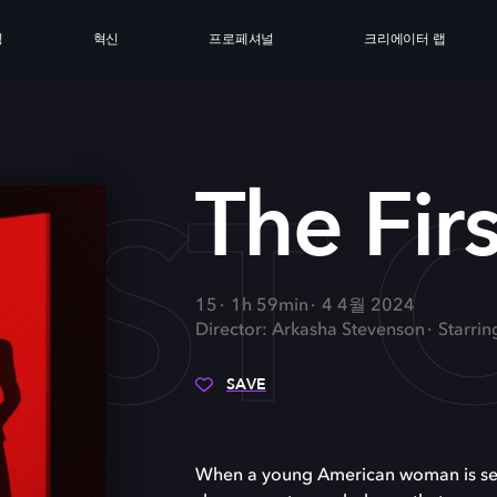
싱
혁신
프로페셔널
크리에이터 랩
IRST
The Fi
15
1h 59min
4 4월 2024
Director: Arkasha Stevenson
Starrin
SAVE
When a young American woman is sent 