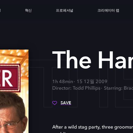
싱
혁신
프로페셔널
크리에이터 랩
TH
The Ha
1h 48min
15 12월 2009
Director: Todd Phillips
Starring: Bra
SAVE
After a wild stag party, three grooms