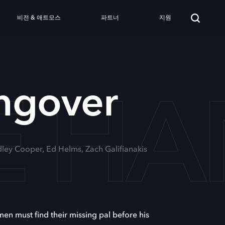
비전 & 애트모스
파트너
지원
E H
ngover
dley Cooper, Ed Helms, Zach Galifianakis
men must find their missing pal before his