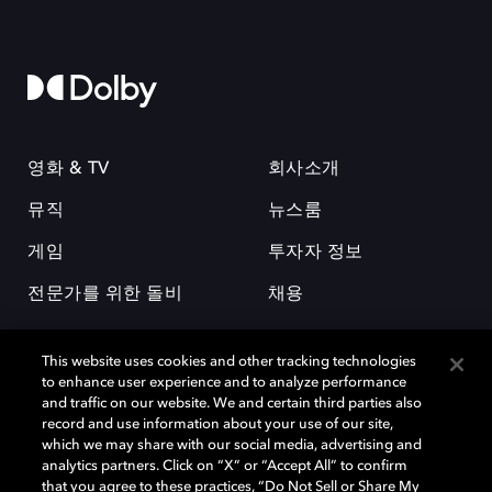
영화 & TV
회사소개
뮤직
뉴스룸
게임
투자자 정보
전문가를 위한 돌비
채용
This website uses cookies and other tracking technologies
to enhance user experience and to analyze performance
and traffic on our website. We and certain third parties also
record and use information about your use of our site,
which we may share with our social media, advertising and
돌비(Dolby)와 double-D 심볼은 미국 및 기타 국가 돌비래버러토리스
analytics partners. Click on “X” or “Accept All” to confirm
(Dolby Laboratories, Inc.)의 등록 및 미등록 상표이다. 그 밖에 다른 자료에
that you agree to these practices, “Do Not Sell or Share My