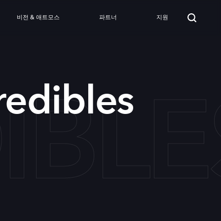
비전 & 애트모스
파트너
지원
IBLE
redibles