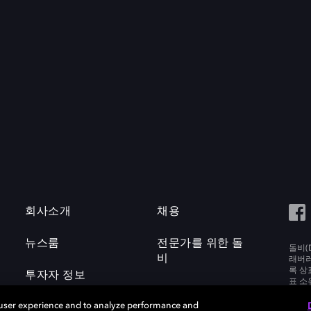
회사소개
채용
뉴스룸
전문가를 위한 돌
돌비(D
비
래버러토
록 상
투자자 정보
표 소
Labora
 user experience and to analyze performance and