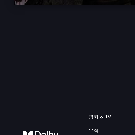
영화 & TV
뮤직