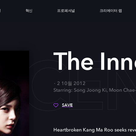
싱
혁신
프로페셔널
크리에이터 랩
OCE
The In
2 10월 2012
Starring: Song Joong Ki, Moon Chae
SAVE
Heartbroken Kang Ma Roo seeks reve