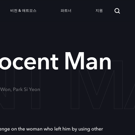
비전 & 애트모스
파트너
지원
NT 
nocent Man
-Won, Park Si Yeon
nge on the woman who left him by using other