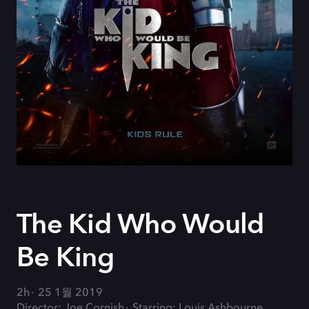
The Kid Who Would
Be King
2h
25 1월 2019
Director: Joe Cornish
Starring: Louis Ashbourne