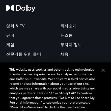
영화 & TV
회사소개
뮤직
뉴스룸
게임
투자자 정보
전문가를 위한 돌비
채용
This website uses cookies and other tracking technologies
to enhance user experience and to analyze performance
and traffic on our website. We and certain third parties also
record and use information about your use of our site,
which we may share with our social media, advertising and
돌비(Dolby)와 double-D 심볼은 미국 및 기타 국가 돌비래버러토리스
analytics partners. Click on “X” or “Accept All” to confirm
(Dolby Laboratories, Inc.)의 등록 및 미등록 상표이다. 그 밖에 다른 자료에
that you agree to these practices, “Do Not Sell or Share My
기재된 상표는 해당 상표 소유권자의 등록상표로 유지된다. © 2025 Dolby
Personal Information” to customize your preferences, or
Laboratories, Inc. All rights reserved.
“Reject Non-Necessary” to decline the use of certain