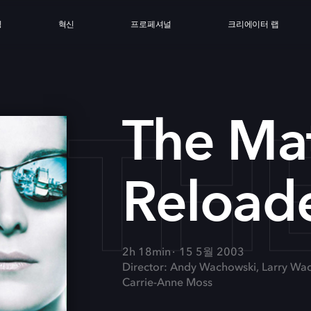
싱
혁신
프로페셔널
크리에이터 랩
TH
The Mat
Reload
2h 18min
15 5월 2003
Director: Andy Wachowski, Larry Wa
Carrie-Anne Moss