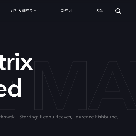
비전 & 애트모스
파트너
지원
E MA
rix
ed
chowski
Starring: Keanu Reeves, Laurence Fishburne,