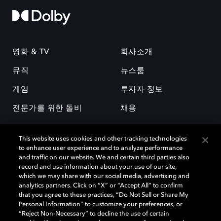
영화 & TV
회사소개
뮤직
뉴스룸
게임
투자자 정보
전문가를 위한 돌비
채용
This website uses cookies and other tracking technologies
to enhance user experience and to analyze performance
and traffic on our website. We and certain third parties also
record and use information about your use of our site,
which we may share with our social media, advertising and
돌비(Dolby)와 double-D 심볼은 미국 및 기타 국가 돌비래버러토리스
analytics partners. Click on “X” or “Accept All” to confirm
(Dolby Laboratories, Inc.)의 등록 및 미등록 상표이다. 그 밖에 다른 자료에
that you agree to these practices, “Do Not Sell or Share My
기재된 상표는 해당 상표 소유권자의 등록상표로 유지된다. © 2025 Dolby
Personal Information” to customize your preferences, or
Laboratories, Inc. All rights reserved.
“Reject Non-Necessary” to decline the use of certain