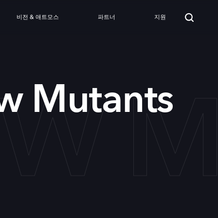
비전 & 애트모스
파트너
지원
EW 
w Mutants