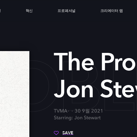
싱
혁신
프로페셔널
크리에이터 랩
ROBL
The Pr
Jon Ste
TVMA
30 9월 2021
Starring: Jon Stewart
SAVE