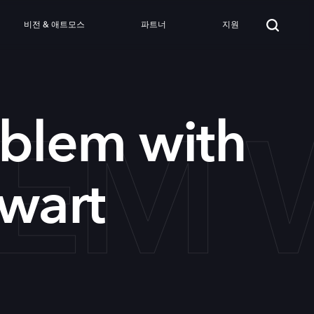
비전 & 애트모스
파트너
지원
EM 
oblem with
wart