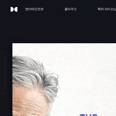
엔터테인먼트
클라우드
특허 라이선
HE P