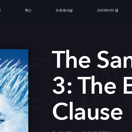
싱
혁신
프로페셔널
크리에이터 랩
 CLA
The San
3: The 
Clause