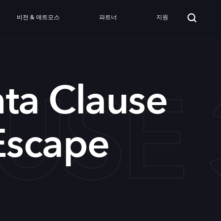
비전 & 애트모스
파트너
지원
USE 
ta Clause
Escape