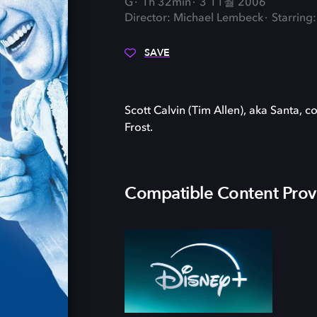
G
1h 32min
3 11월 2006
Director: Michael Lembeck
Starring:
SAVE
Scott Calvin (Tim Allen), aka Santa, c
Frost.
Compatible Content Prov