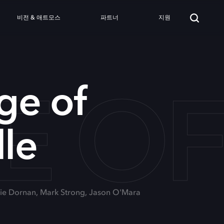
비전 & 애트모스
파트너
지원
E O
ge of
lle
mie Dornan, Mark Strong, Jason O'Mara