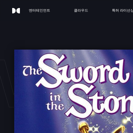
엔터테인먼트
클라우드
특허 라이선
SWOR