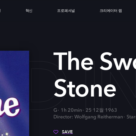
싱
혁신
프로페셔널
크리에이터 랩
D I
The Swo
Stone
G
1h 20min
25 12월 1963
Director: Wolfgang Reitherman
Star
SAVE