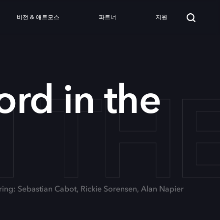
비전 & 애트모스
파트너
지원
N TH
rd in the
ring: Sebastian Cabot, Rickie Sorensen, Alan Napier