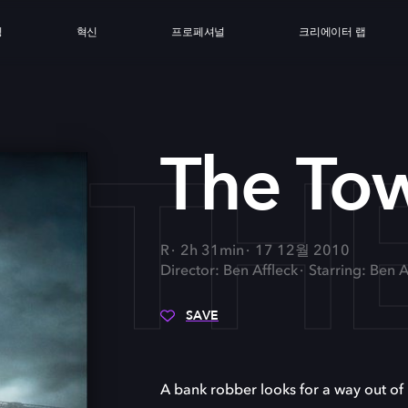
싱
혁신
프로페셔널
크리에이터 랩
TH
The To
R
2h 31min
17 12월 2010
Director: Ben Affleck
Starring: Ben 
SAVE
A bank robber looks for a way out of hi