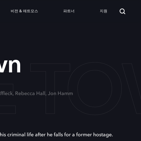
비전 & 애트모스
파트너
지원
E T
wn
Affleck, Rebecca Hall, Jon Hamm
s criminal life after he falls for a former hostage.