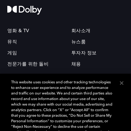
영화 & TV
회사소개
뮤직
뉴스룸
게임
투자자 정보
전문가를 위한 돌비
채용
This website uses cookies and other tracking technologies
to enhance user experience and to analyze performance
and traffic on our website. We and certain third parties also
record and use information about your use of our site,
which we may share with our social media, advertising and
돌비(Dolby)와 double-D 심볼은 미국 및 기타 국가 돌비래버러토리스
analytics partners. Click on “X” or “Accept All” to confirm
(Dolby Laboratories, Inc.)의 등록 및 미등록 상표이다. 그 밖에 다른 자료에
that you agree to these practices, “Do Not Sell or Share My
기재된 상표는 해당 상표 소유권자의 등록상표로 유지된다. © 2025 Dolby
Personal Information” to customize your preferences, or
Laboratories, Inc. All rights reserved.
“Reject Non-Necessary” to decline the use of certain