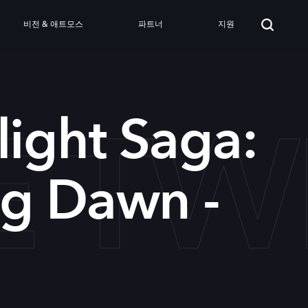
비전 & 애트모스
파트너
지원
E TW
light Saga:
ng Dawn -