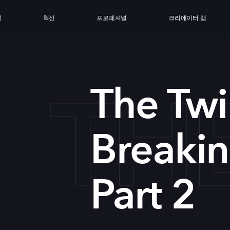
싱
혁신
프로페셔널
크리에이터 랩
TH
The Twi
Breaki
Part 2