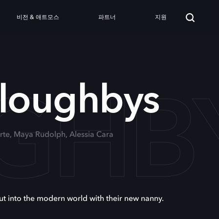
비전 & 애트모스
파트너
지원
UGHB
lloughbys
orte, Maya Rudolph, Alessia Cara
ut into the modern world with their new nanny.