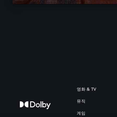
영화 & TV
뮤직
게임