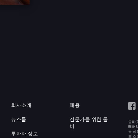
회사소개
채용
뉴스룸
전문가를 위한 돌
돌비(D
비
래버러토
록 상
투자자 정보
표 소