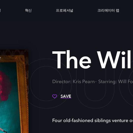
싱
혁신
프로페셔널
크리에이터 랩
LLO
The Wi
Director: Kris Pearn
Starring: Will F
SAVE
Four old-fashioned siblings venture o