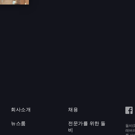
회사소개
채용
뉴스룸
전문가를 위한 돌
돌비(D
비
래버러토