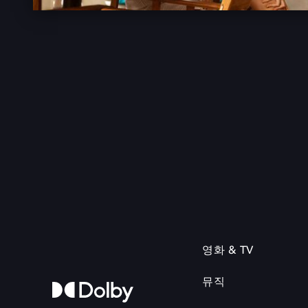
영화 & TV
뮤직