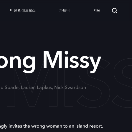
비전 & 애트모스
파트너
지원
MIS
ong Missy
vid Spade, Lauren Lapkus, Nick Swardson
gly invites the wrong woman to an island resort.