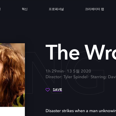
싱
혁신
프로페셔널
크리에이터 랩
ONG 
The Wr
1h 29min
13 5월 2020
Director: Tyler Spindel
Starring: Da
SAVE
Disaster strikes when a man unknowin